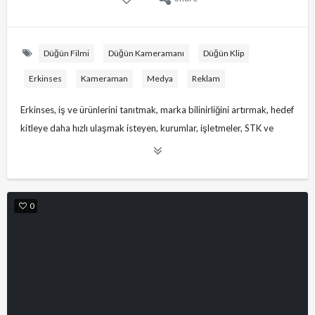
Düğün Filmi
Düğün Kameramanı
Düğün Klip
Erkinses
Kameraman
Medya
Reklam
Erkinses, iş ve ürünlerini tanıtmak, marka bilinirliğini artırmak, hedef
kitleye daha hızlı ulaşmak isteyen, kurumlar, işletmeler, STK ve
dernekler, sanatçılar ve dünya evine girecek çiftler için medya
hizmetleri sunmaktadır.
• Tanıtım Filmi,
0
• Sosyal Medya Reklamları,
• Düğün Filmi, Nişan, Doğum Günü, Mezuniyet ve Özel Gün Filmi –
Klip
• Etkinlik, Festival, Seminer, Konferans… Film, Klip
• TV ve İnternet Üzerinden Canlı Yayın
Hemen Arayın! +49 1577 555 4000